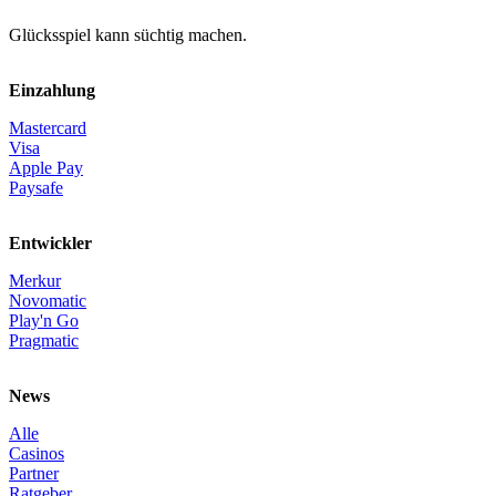
Glücksspiel kann süchtig machen.
Einzahlung
Mastercard
Visa
Apple Pay
Paysafe
Entwickler
Merkur
Novomatic
Play'n Go
Pragmatic
News
Alle
Casinos
Partner
Ratgeber