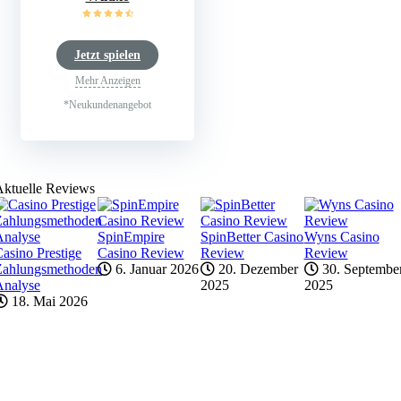
Jetzt spielen
Mehr Anzeigen
*Neukundenangebot
Aktuelle Reviews
SpinEmpire
SpinBetter Casino
Wyns Casino
asino Prestige
Casino Review
Review
Review
Zahlungsmethoden
6. Januar 2026
20. Dezember
30. Septembe
Analyse
2025
2025
18. Mai 2026