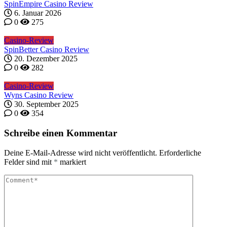
SpinEmpire Casino Review
6. Januar 2026
0
275
Casino-Review
SpinBetter Casino Review
20. Dezember 2025
0
282
Casino-Review
Wyns Casino Review
30. September 2025
0
354
Schreibe einen Kommentar
Deine E-Mail-Adresse wird nicht veröffentlicht.
Erforderliche
Felder sind mit
*
markiert