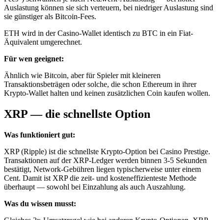
Auslastung können sie sich verteuern, bei niedriger Auslastung sind
sie günstiger als Bitcoin-Fees.
ETH wird in der Casino-Wallet identisch zu BTC in ein Fiat-
Äquivalent umgerechnet.
Für wen geeignet:
Ähnlich wie Bitcoin, aber für Spieler mit kleineren
Transaktionsbeträgen oder solche, die schon Ethereum in ihrer
Krypto-Wallet halten und keinen zusätzlichen Coin kaufen wollen.
XRP — die schnellste Option
Was funktioniert gut:
XRP (Ripple) ist die schnellste Krypto-Option bei Casino Prestige.
Transaktionen auf der XRP-Ledger werden binnen 3-5 Sekunden
bestätigt, Network-Gebühren liegen typischerweise unter einem
Cent. Damit ist XRP die zeit- und kosteneffizienteste Methode
überhaupt — sowohl bei Einzahlung als auch Auszahlung.
Was du wissen musst: