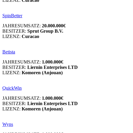
LIZENZ:
Curacao
SpinBetter
JAHRESUMSATZ:
20.000.000€
BESITZER:
Sprut Group B.V.
LIZENZ:
Curacao
Betista
JAHRESUMSATZ:
1.000.000€
BESITZER:
Liernin Enterprises LTD
LIZENZ:
Komoren (Anjouan)
QuickWin
JAHRESUMSATZ:
1.000.000€
BESITZER:
Liernin Enterprises LTD
LIZENZ:
Komoren (Anjouan)
Wyns