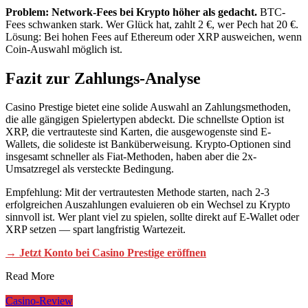
Problem: Network-Fees bei Krypto höher als gedacht.
BTC-
Fees schwanken stark. Wer Glück hat, zahlt 2 €, wer Pech hat 20 €.
Lösung: Bei hohen Fees auf Ethereum oder XRP ausweichen, wenn
Coin-Auswahl möglich ist.
Fazit zur Zahlungs-Analyse
Casino Prestige bietet eine solide Auswahl an Zahlungsmethoden,
die alle gängigen Spielertypen abdeckt. Die schnellste Option ist
XRP, die vertrauteste sind Karten, die ausgewogenste sind E-
Wallets, die solideste ist Banküberweisung. Krypto-Optionen sind
insgesamt schneller als Fiat-Methoden, haben aber die 2x-
Umsatzregel als versteckte Bedingung.
Empfehlung: Mit der vertrautesten Methode starten, nach 2-3
erfolgreichen Auszahlungen evaluieren ob ein Wechsel zu Krypto
sinnvoll ist. Wer plant viel zu spielen, sollte direkt auf E-Wallet oder
XRP setzen — spart langfristig Wartezeit.
→ Jetzt Konto bei Casino Prestige eröffnen
Read More
Casino-Review