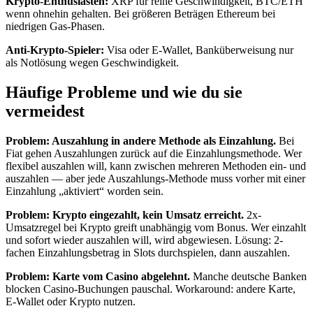
Krypto-Enthusiasten:
XRP für reine Geschwindigkeit, BTC/ETH
wenn ohnehin gehalten. Bei größeren Beträgen Ethereum bei
niedrigen Gas-Phasen.
Anti-Krypto-Spieler:
Visa oder E-Wallet, Banküberweisung nur
als Notlösung wegen Geschwindigkeit.
Häufige Probleme und wie du sie
vermeidest
Problem: Auszahlung in andere Methode als Einzahlung.
Bei
Fiat gehen Auszahlungen zurück auf die Einzahlungsmethode. Wer
flexibel auszahlen will, kann zwischen mehreren Methoden ein- und
auszahlen — aber jede Auszahlungs-Methode muss vorher mit einer
Einzahlung „aktiviert“ worden sein.
Problem: Krypto eingezahlt, kein Umsatz erreicht.
2x-
Umsatzregel bei Krypto greift unabhängig vom Bonus. Wer einzahlt
und sofort wieder auszahlen will, wird abgewiesen. Lösung: 2-
fachen Einzahlungsbetrag in Slots durchspielen, dann auszahlen.
Problem: Karte vom Casino abgelehnt.
Manche deutsche Banken
blocken Casino-Buchungen pauschal. Workaround: andere Karte,
E-Wallet oder Krypto nutzen.