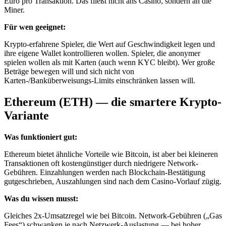
Euro pro Transaktion. Das fließt nicht ans Casino, sondern an die
Miner.
Für wen geeignet:
Krypto-erfahrene Spieler, die Wert auf Geschwindigkeit legen und
ihre eigene Wallet kontrollieren wollen. Spieler, die anonymer
spielen wollen als mit Karten (auch wenn KYC bleibt). Wer große
Beträge bewegen will und sich nicht von
Karten-/Banküberweisungs-Limits einschränken lassen will.
Ethereum (ETH) — die smartere Krypto-
Variante
Was funktioniert gut:
Ethereum bietet ähnliche Vorteile wie Bitcoin, ist aber bei kleineren
Transaktionen oft kostengünstiger durch niedrigere Network-
Gebühren. Einzahlungen werden nach Blockchain-Bestätigung
gutgeschrieben, Auszahlungen sind nach dem Casino-Vorlauf zügig.
Was du wissen musst:
Gleiches 2x-Umsatzregel wie bei Bitcoin. Network-Gebühren („Gas
Fees“) schwanken je nach Netzwerk-Auslastung — bei hoher