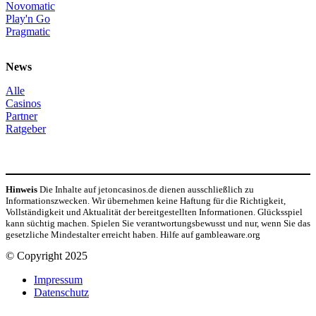
Novomatic
Play'n Go
Pragmatic
News
Alle
Casinos
Partner
Ratgeber
Hinweis
Die Inhalte auf jetoncasinos.de dienen ausschließlich zu
Informationszwecken. Wir übernehmen keine Haftung für die Richtigkeit,
Vollständigkeit und Aktualität der bereitgestellten Informationen. Glücksspiel
kann süchtig machen. Spielen Sie verantwortungsbewusst und nur, wenn Sie das
gesetzliche Mindestalter erreicht haben. Hilfe auf gambleaware.org
© Copyright 2025
Impressum
Datenschutz