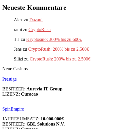
Neueste Kommentare
Alex
zu
Dazard
rami
zu
CryptoRush
TT
zu
Kryptosino: 300% bis zu 600€
Jens
zu
CryptoRush: 200% bis zu 2.500€
Silizi
zu
CryptoRush: 200% bis zu 2.500€
Neue Casinos
Prestige
BESITZER:
Aurevia IT Group
LIZENZ:
Curacao
SpinEmpire
JAHRESUMSATZ:
10.000.000€
BESITZER:
GBL Solutions N.V.