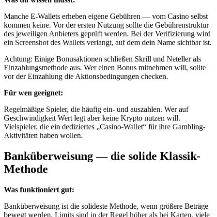
Manche E-Wallets erheben eigene Gebühren — vom Casino selbst
kommen keine. Vor der ersten Nutzung sollte die Gebührenstruktur
des jeweiligen Anbieters geprüft werden. Bei der Verifizierung wird
ein Screenshot des Wallets verlangt, auf dem dein Name sichtbar ist.
Achtung: Einige Bonusaktionen schließen Skrill und Neteller als
Einzahlungsmethode aus. Wer einen Bonus mitnehmen will, sollte
vor der Einzahlung die Aktionsbedingungen checken.
Für wen geeignet:
Regelmäßige Spieler, die häufig ein- und auszahlen. Wer auf
Geschwindigkeit Wert legt aber keine Krypto nutzen will.
Vielspieler, die ein dediziertes „Casino-Wallet“ für ihre Gambling-
Aktivitäten haben wollen.
Banküberweisung — die solide Klassik-
Methode
Was funktioniert gut:
Banküberweisung ist die solideste Methode, wenn größere Beträge
bewegt werden. Limits sind in der Regel höher als bei Karten, viele