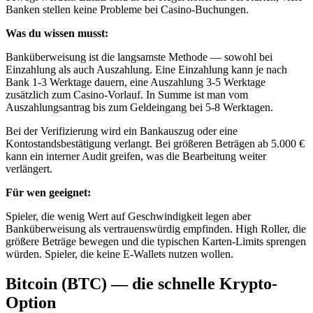
Banken stellen keine Probleme bei Casino-Buchungen.
Was du wissen musst:
Banküberweisung ist die langsamste Methode — sowohl bei
Einzahlung als auch Auszahlung. Eine Einzahlung kann je nach
Bank 1-3 Werktage dauern, eine Auszahlung 3-5 Werktage
zusätzlich zum Casino-Vorlauf. In Summe ist man vom
Auszahlungsantrag bis zum Geldeingang bei 5-8 Werktagen.
Bei der Verifizierung wird ein Bankauszug oder eine
Kontostandsbestätigung verlangt. Bei größeren Beträgen ab 5.000 €
kann ein interner Audit greifen, was die Bearbeitung weiter
verlängert.
Für wen geeignet:
Spieler, die wenig Wert auf Geschwindigkeit legen aber
Banküberweisung als vertrauenswürdig empfinden. High Roller, die
größere Beträge bewegen und die typischen Karten-Limits sprengen
würden. Spieler, die keine E-Wallets nutzen wollen.
Bitcoin (BTC) — die schnelle Krypto-
Option