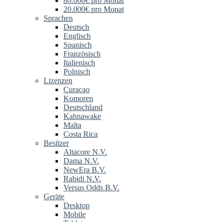
80.000€ pro Monat
20.000€ pro Monat
Sprachen
Deutsch
Englisch
Spanisch
Französisch
Italienisch
Polnisch
Lizenzen
Curacao
Komoren
Deutschland
Kahnawake
Malta
Costa Rica
Besitzer
Altacore N.V.
Dama N.V.
NewEra B.V.
Rabidi N.V.
Versus Odds B.V.
Geräte
Desktop
Mobile