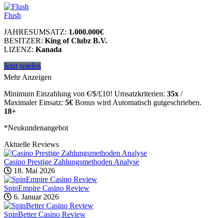
Flush
JAHRESUMSATZ:
1.000.000€
BESITZER:
King of Clubz B.V.
LIZENZ:
Kanada
Jetzt spielen
Mehr Anzeigen
Minimum Einzahlung von €/$/£10! Umsatzkriterien:
35x
/
Maximaler Einsatz:
5€
Bonus wird Automatisch gutgeschrieben.
18+
*Neukundenangebot
Aktuelle Reviews
Casino Prestige Zahlungsmethoden Analyse
18. Mai 2026
SpinEmpire Casino Review
6. Januar 2026
SpinBetter Casino Review