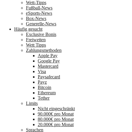
Wett-Tipps
Fußball-News
eSports-News
Box-News
Generelle-News
Häufig gesucht
Exclusive Bonis
Freiwetten
Wett Tipps
Zahlungsmethoden
Apple Pay
Google Pay
Mastercard
Visa
Paysafecard
Payz
Bitcoin
Ethereum
Tether
Limits
Nicht eingeschränkt
90.000€ pro Monat
80.000€ pro Monat
20.000€ pro Monat
Sprachen