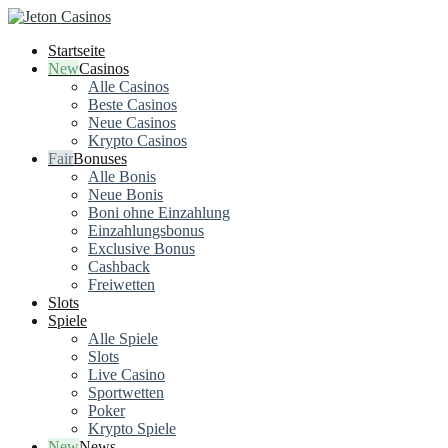
Startseite
Casinos
Alle Casinos
Beste Casinos
Neue Casinos
Krypto Casinos
Bonuses
Alle Bonis
Neue Bonis
Boni ohne Einzahlung
Einzahlungsbonus
Exclusive Bonus
Cashback
Freiwetten
Slots
Spiele
Alle Spiele
Slots
Live Casino
Sportwetten
Poker
Krypto Spiele
News