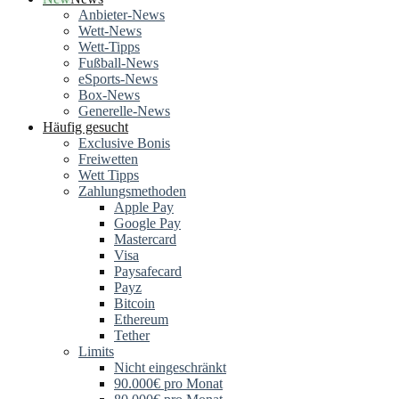
Anbieter-News
Wett-News
Wett-Tipps
Fußball-News
eSports-News
Box-News
Generelle-News
Häufig gesucht
Exclusive Bonis
Freiwetten
Wett Tipps
Zahlungsmethoden
Apple Pay
Google Pay
Mastercard
Visa
Paysafecard
Payz
Bitcoin
Ethereum
Tether
Limits
Nicht eingeschränkt
90.000€ pro Monat