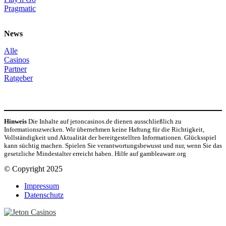
Pragmatic
News
Alle
Casinos
Partner
Ratgeber
Hinweis
Die Inhalte auf jetoncasinos.de dienen ausschließlich zu
Informationszwecken. Wir übernehmen keine Haftung für die Richtigkeit,
Vollständigkeit und Aktualität der bereitgestellten Informationen. Glücksspiel
kann süchtig machen. Spielen Sie verantwortungsbewusst und nur, wenn Sie das
gesetzliche Mindestalter erreicht haben. Hilfe auf gambleaware.org
© Copyright 2025
Impressum
Datenschutz