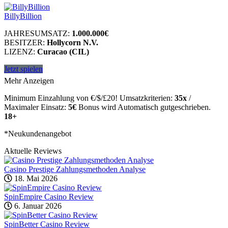
BillyBillion
JAHRESUMSATZ:
1.000.000€
BESITZER:
Hollycorn N.V.
LIZENZ:
Curacao (CIL)
Jetzt spielen
Mehr Anzeigen
Minimum Einzahlung von €/$/£20! Umsatzkriterien:
35x
/
Maximaler Einsatz:
5€
Bonus wird Automatisch gutgeschrieben.
18+
*Neukundenangebot
Aktuelle Reviews
Casino Prestige Zahlungsmethoden Analyse
18. Mai 2026
SpinEmpire Casino Review
6. Januar 2026
SpinBetter Casino Review