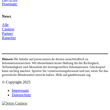
Pragmatic
News
Alle
Casinos
Partner
Ratgeber
Hinweis
Die Inhalte auf jetoncasinos.de dienen ausschließlich zu
Informationszwecken. Wir übernehmen keine Haftung für die Richtigkeit,
Vollständigkeit und Aktualität der bereitgestellten Informationen. Glücksspiel
kann süchtig machen. Spielen Sie verantwortungsbewusst und nur, wenn Sie das
gesetzliche Mindestalter erreicht haben. Hilfe auf gambleaware.org
© Copyright 2025
Impressum
Datenschutz