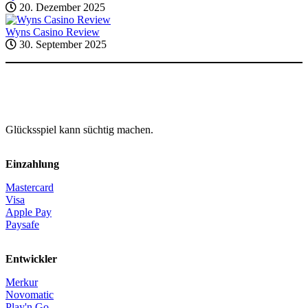
20. Dezember 2025
Wyns Casino Review
30. September 2025
Glücksspiel kann süchtig machen.
Einzahlung
Mastercard
Visa
Apple Pay
Paysafe
Entwickler
Merkur
Novomatic
Play'n Go