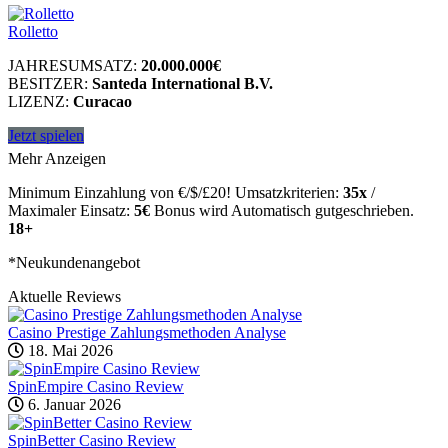
Rolletto
JAHRESUMSATZ:
20.000.000€
BESITZER:
Santeda International B.V.
LIZENZ:
Curacao
Jetzt spielen
Mehr Anzeigen
Minimum Einzahlung von €/$/£20! Umsatzkriterien:
35x
/
Maximaler Einsatz:
5€
Bonus wird Automatisch gutgeschrieben.
18+
*Neukundenangebot
Aktuelle Reviews
Casino Prestige Zahlungsmethoden Analyse
18. Mai 2026
SpinEmpire Casino Review
6. Januar 2026
SpinBetter Casino Review