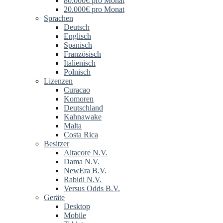
80.000€ pro Monat
20.000€ pro Monat
Sprachen
Deutsch
Englisch
Spanisch
Französisch
Italienisch
Polnisch
Lizenzen
Curacao
Komoren
Deutschland
Kahnawake
Malta
Costa Rica
Besitzer
Altacore N.V.
Dama N.V.
NewEra B.V.
Rabidi N.V.
Versus Odds B.V.
Geräte
Desktop
Mobile