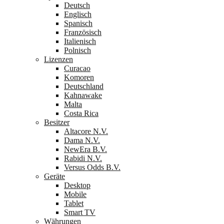
Deutsch
Englisch
Spanisch
Französisch
Italienisch
Polnisch
Lizenzen
Curacao
Komoren
Deutschland
Kahnawake
Malta
Costa Rica
Besitzer
Altacore N.V.
Dama N.V.
NewEra B.V.
Rabidi N.V.
Versus Odds B.V.
Geräte
Desktop
Mobile
Tablet
Smart TV
Währungen