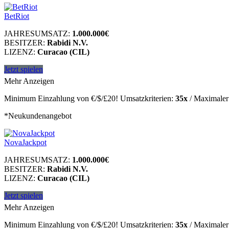
BetRiot
JAHRESUMSATZ:
1.000.000€
BESITZER:
Rabidi N.V.
LIZENZ:
Curacao (CIL)
Jetzt spielen
Mehr Anzeigen
Minimum Einzahlung von €/$/£20! Umsatzkriterien:
35x
/ Maximaler
*Neukundenangebot
NovaJackpot
JAHRESUMSATZ:
1.000.000€
BESITZER:
Rabidi N.V.
LIZENZ:
Curacao (CIL)
Jetzt spielen
Mehr Anzeigen
Minimum Einzahlung von €/$/£20! Umsatzkriterien:
35x
/ Maximaler