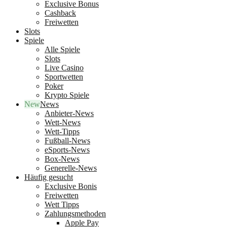
Exclusive Bonus
Cashback
Freiwetten
Slots
Spiele
Alle Spiele
Slots
Live Casino
Sportwetten
Poker
Krypto Spiele
News
Anbieter-News
Wett-News
Wett-Tipps
Fußball-News
eSports-News
Box-News
Generelle-News
Häufig gesucht
Exclusive Bonis
Freiwetten
Wett Tipps
Zahlungsmethoden
Apple Pay