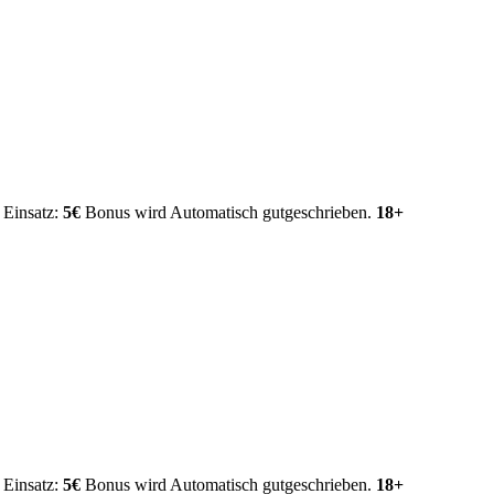
 Einsatz:
5€
Bonus wird Automatisch gutgeschrieben.
18+
 Einsatz:
5€
Bonus wird Automatisch gutgeschrieben.
18+