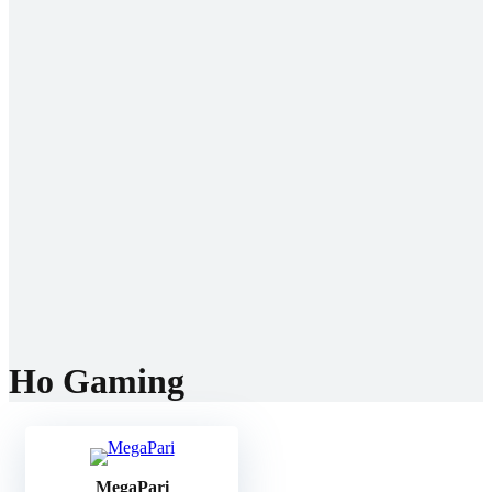
Smart TV
Währungen
EUR
USD
CHF
CAD
BRL
Entwickler
Pragmatic Play
Play’n GO
NetEnt
Nolimit City
Hacksaw
Amatic
BGaming
BigTimeGaming
Gamomat
Ho Gaming
MegaPari