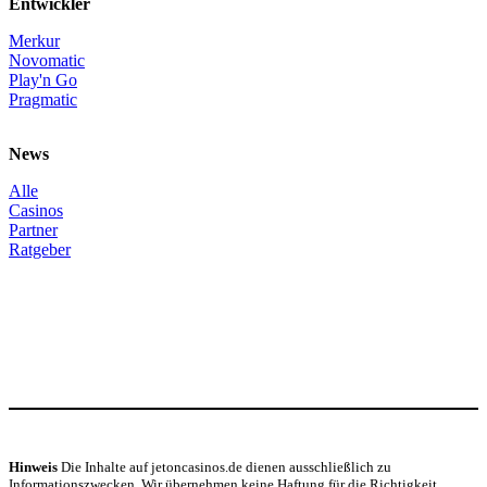
Entwickler
Merkur
Novomatic
Play'n Go
Pragmatic
News
Alle
Casinos
Partner
Ratgeber
Hinweis
Die Inhalte auf jetoncasinos.de dienen ausschließlich zu
Informationszwecken. Wir übernehmen keine Haftung für die Richtigkeit,