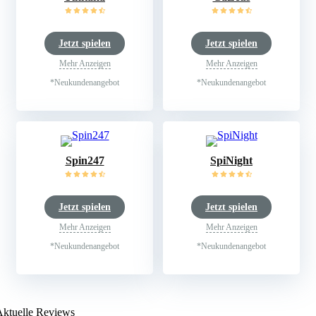
Jetzt spielen
Jetzt spielen
Mehr Anzeigen
Mehr Anzeigen
*Neukundenangebot
*Neukundenangebot
Spin247
SpiNight
Jetzt spielen
Jetzt spielen
Mehr Anzeigen
Mehr Anzeigen
*Neukundenangebot
*Neukundenangebot
Aktuelle Reviews