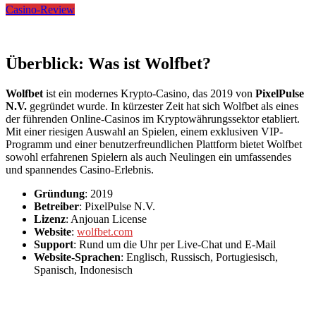
Casino-Review
Überblick: Was ist Wolfbet?
Wolfbet
ist ein modernes Krypto-Casino, das 2019 von
PixelPulse
N.V.
gegründet wurde. In kürzester Zeit hat sich Wolfbet als eines
der führenden Online-Casinos im Kryptowährungssektor etabliert.
Mit einer riesigen Auswahl an Spielen, einem exklusiven VIP-
Programm und einer benutzerfreundlichen Plattform bietet Wolfbet
sowohl erfahrenen Spielern als auch Neulingen ein umfassendes
und spannendes Casino-Erlebnis.
Gründung
: 2019
Betreiber
: PixelPulse N.V.
Lizenz
: Anjouan License
Website
:
wolfbet.com
Support
: Rund um die Uhr per Live-Chat und E-Mail
Website-Sprachen
: Englisch, Russisch, Portugiesisch,
Spanisch, Indonesisch