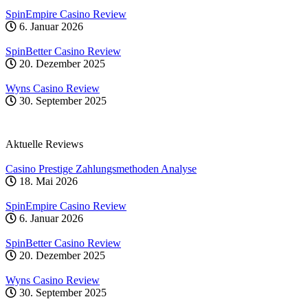
SpinEmpire Casino Review
6. Januar 2026
SpinBetter Casino Review
20. Dezember 2025
Wyns Casino Review
30. September 2025
Aktuelle Reviews
Casino Prestige Zahlungsmethoden Analyse
18. Mai 2026
SpinEmpire Casino Review
6. Januar 2026
SpinBetter Casino Review
20. Dezember 2025
Wyns Casino Review
30. September 2025