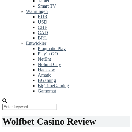
Tablet
Smart TV
Währungen
EUR
USD
CHF
CAD
BRL
Entwickler
Pragmatic Play
Play’n GO
NetEnt
Nolimit City
Hacksaw
Amatic
BGaming
BigTimeGaming
Gamomat
Wolfbet Casino Review