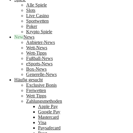
Alle Spiele
Slots
Live Casino
Sportwetten
Poker
Krypto Spiele
News
Anbieter-News
Wett-News
Wett-Tipps
Fußball-News
eSports-News
Box-News
Generelle-News
Häufig gesucht
Exclusive Bonis
Freiwetten
Wett Tipps
Zahlungsmethoden
Apple Pay
Google Pay
Mastercard
Visa
Paysafecard