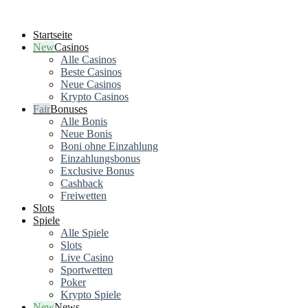
Startseite
Casinos
Alle Casinos
Beste Casinos
Neue Casinos
Krypto Casinos
Bonuses
Alle Bonis
Neue Bonis
Boni ohne Einzahlung
Einzahlungsbonus
Exclusive Bonus
Cashback
Freiwetten
Slots
Spiele
Alle Spiele
Slots
Live Casino
Sportwetten
Poker
Krypto Spiele
News