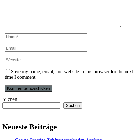
Save my name, email, and website in this browser for the next
time I comment.
Suchen
Suchen
Neueste Beiträge