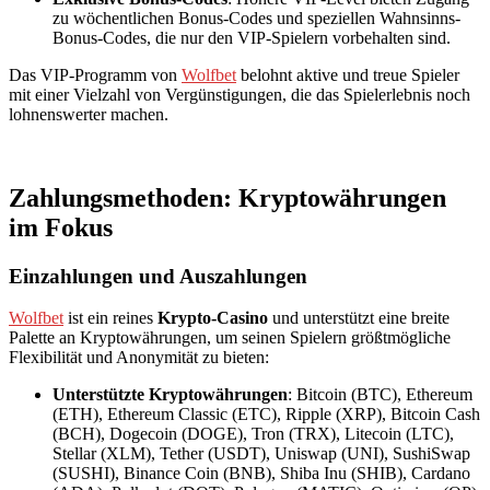
zu wöchentlichen Bonus-Codes und speziellen Wahnsinns-
Bonus-Codes, die nur den VIP-Spielern vorbehalten sind.
Das VIP-Programm von
Wolfbet
belohnt aktive und treue Spieler
mit einer Vielzahl von Vergünstigungen, die das Spielerlebnis noch
lohnenswerter machen.
Zahlungsmethoden: Kryptowährungen
im Fokus
Einzahlungen und Auszahlungen
Wolfbet
ist ein reines
Krypto-Casino
und unterstützt eine breite
Palette an Kryptowährungen, um seinen Spielern größtmögliche
Flexibilität und Anonymität zu bieten:
Unterstützte Kryptowährungen
: Bitcoin (BTC), Ethereum
(ETH), Ethereum Classic (ETC), Ripple (XRP), Bitcoin Cash
(BCH), Dogecoin (DOGE), Tron (TRX), Litecoin (LTC),
Stellar (XLM), Tether (USDT), Uniswap (UNI), SushiSwap
(SUSHI), Binance Coin (BNB), Shiba Inu (SHIB), Cardano