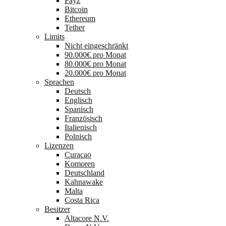
Payz
Bitcoin
Ethereum
Tether
Limits
Nicht eingeschränkt
90.000€ pro Monat
80.000€ pro Monat
20.000€ pro Monat
Sprachen
Deutsch
Englisch
Spanisch
Französisch
Italienisch
Polnisch
Lizenzen
Curacao
Komoren
Deutschland
Kahnawake
Malta
Costa Rica
Besitzer
Altacore N.V.