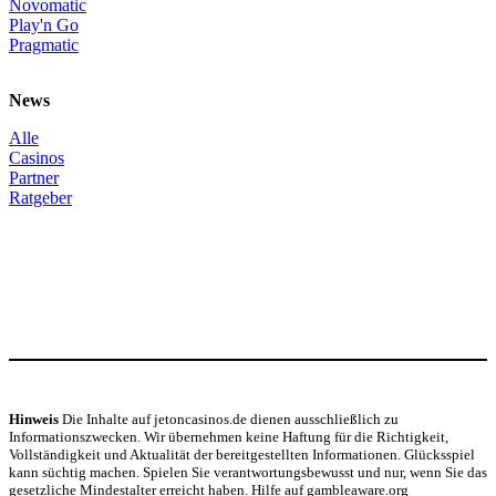
Novomatic
Play'n Go
Pragmatic
News
Alle
Casinos
Partner
Ratgeber
Hinweis
Die Inhalte auf jetoncasinos.de dienen ausschließlich zu
Informationszwecken. Wir übernehmen keine Haftung für die Richtigkeit,
Vollständigkeit und Aktualität der bereitgestellten Informationen. Glücksspiel
kann süchtig machen. Spielen Sie verantwortungsbewusst und nur, wenn Sie das
gesetzliche Mindestalter erreicht haben. Hilfe auf gambleaware.org