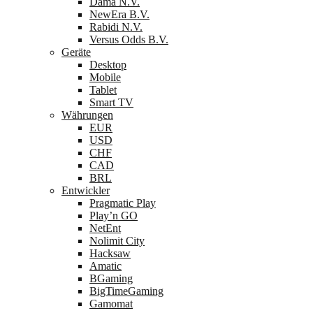
Dama N.V.
NewEra B.V.
Rabidi N.V.
Versus Odds B.V.
Geräte
Desktop
Mobile
Tablet
Smart TV
Währungen
EUR
USD
CHF
CAD
BRL
Entwickler
Pragmatic Play
Play’n GO
NetEnt
Nolimit City
Hacksaw
Amatic
BGaming
BigTimeGaming
Gamomat