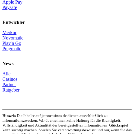
Apple Pay
Paysafe
Entwickler
Merkur
Novomatic
Play'n Go
Pragmatic
News
Alle
Casinos
Partner
Ratgeber
Hinweis
Die Inhalte auf jetoncasinos.de dienen ausschließlich zu
Informationszwecken. Wir übernehmen keine Haftung für die Richtigkeit,
Vollständigkeit und Aktualität der bereitgestellten Informationen. Glücksspiel
kann süchtig machen. Spielen Sie verantwortungsbewusst und nur, wenn Sie das