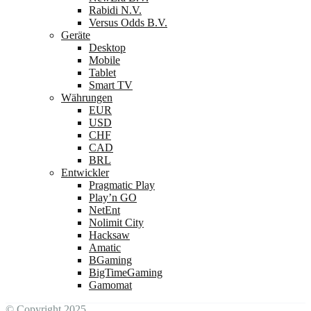
Rabidi N.V.
Versus Odds B.V.
Geräte
Desktop
Mobile
Tablet
Smart TV
Währungen
EUR
USD
CHF
CAD
BRL
Entwickler
Pragmatic Play
Play’n GO
NetEnt
Nolimit City
Hacksaw
Amatic
BGaming
BigTimeGaming
Gamomat
© Copyright 2025