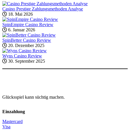
Casino Prestige Zahlungsmethoden Analyse
18. Mai 2026
SpinEmpire Casino Review
6. Januar 2026
SpinBetter Casino Review
20. Dezember 2025
Wyns Casino Review
30. September 2025
Glücksspiel kann süchtig machen.
Einzahlung
Mastercard
Visa