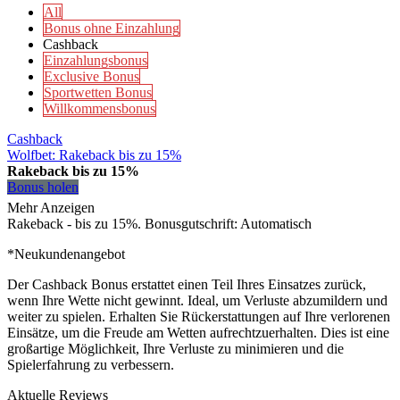
All
Bonus ohne Einzahlung
Cashback
Einzahlungsbonus
Exclusive Bonus
Sportwetten Bonus
Willkommensbonus
Cashback
Wolfbet: Rakeback bis zu 15%
Rakeback bis zu 15%
Bonus holen
Mehr Anzeigen
Rakeback - bis zu 15%. Bonusgutschrift: Automatisch
*Neukundenangebot
Der Cashback Bonus erstattet einen Teil Ihres Einsatzes zurück,
wenn Ihre Wette nicht gewinnt. Ideal, um Verluste abzumildern und
weiter zu spielen. Erhalten Sie Rückerstattungen auf Ihre verlorenen
Einsätze, um die Freude am Wetten aufrechtzuerhalten. Dies ist eine
großartige Möglichkeit, Ihre Verluste zu minimieren und die
Spielerfahrung zu verbessern.
Aktuelle Reviews