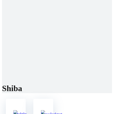
Smart TV
Währungen
EUR
USD
CHF
CAD
BRL
Entwickler
Pragmatic Play
Play’n GO
NetEnt
Nolimit City
Hacksaw
Amatic
BGaming
BigTimeGaming
Gamomat
Shiba