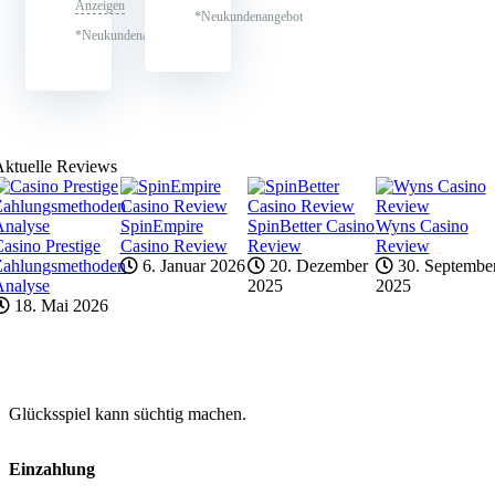
Anzeigen
*Neukundenangebot
*Neukundenangebot
Aktuelle Reviews
SpinEmpire
SpinBetter Casino
Wyns Casino
asino Prestige
Casino Review
Review
Review
Zahlungsmethoden
6. Januar 2026
20. Dezember
30. Septembe
Analyse
2025
2025
18. Mai 2026
Glücksspiel kann süchtig machen.
Einzahlung