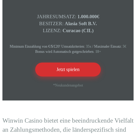
JAHRESUMSATZ:
1.000.000€
BESITZER:
Alasia Soft B.V.
LIZENZ:
Curacao (CIL)
Minimum Einzahlung von €/$/£20! Umsatzkriterien:
35x
/ Maximaler Einsatz:
5€
Bonus wird Automatisch gutgeschrieben.
18+
Jetzt spielen
*Neukundenangebot
Winwin Casino bietet eine beeindruckende Vielfalt
an Zahlungsmethoden, die länderspezifisch sind