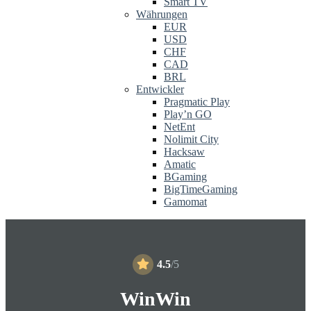
Smart TV
Währungen
EUR
USD
CHF
CAD
BRL
Entwickler
Pragmatic Play
Play’n GO
NetEnt
Nolimit City
Hacksaw
Amatic
BGaming
BigTimeGaming
Gamomat
4.5
/5
WinWin