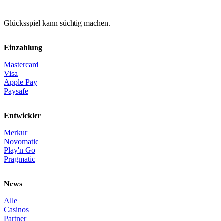
Glücksspiel kann süchtig machen.
Einzahlung
Mastercard
Visa
Apple Pay
Paysafe
Entwickler
Merkur
Novomatic
Play'n Go
Pragmatic
News
Alle
Casinos
Partner