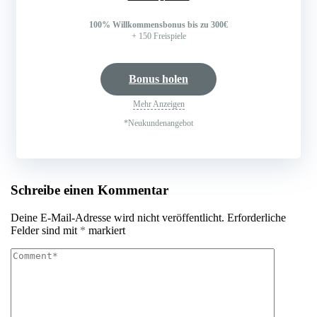
100% Willkommensbonus bis zu 300€
+ 150 Freispiele
Bonus holen
Mehr Anzeigen
*Neukundenangebot
Schreibe einen Kommentar
Deine E-Mail-Adresse wird nicht veröffentlicht.
Erforderliche
Felder sind mit
*
markiert