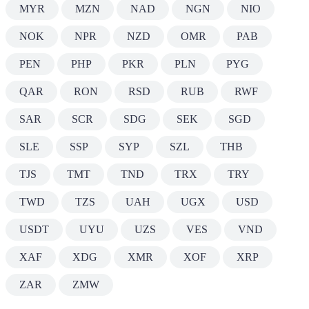
MYR
MZN
NAD
NGN
NIO
NOK
NPR
NZD
OMR
PAB
PEN
PHP
PKR
PLN
PYG
QAR
RON
RSD
RUB
RWF
SAR
SCR
SDG
SEK
SGD
SLE
SSP
SYP
SZL
THB
TJS
TMT
TND
TRX
TRY
TWD
TZS
UAH
UGX
USD
USDT
UYU
UZS
VES
VND
XAF
XDG
XMR
XOF
XRP
ZAR
ZMW