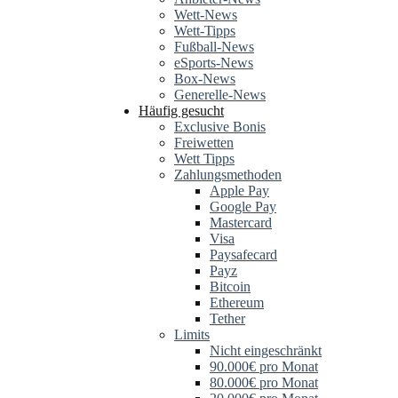
Wett-News
Wett-Tipps
Fußball-News
eSports-News
Box-News
Generelle-News
Häufig gesucht
Exclusive Bonis
Freiwetten
Wett Tipps
Zahlungsmethoden
Apple Pay
Google Pay
Mastercard
Visa
Paysafecard
Payz
Bitcoin
Ethereum
Tether
Limits
Nicht eingeschränkt
90.000€ pro Monat
80.000€ pro Monat