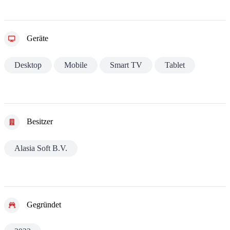
Geräte
Desktop
Mobile
Smart TV
Tablet
Besitzer
Alasia Soft B.V.
Gegründet