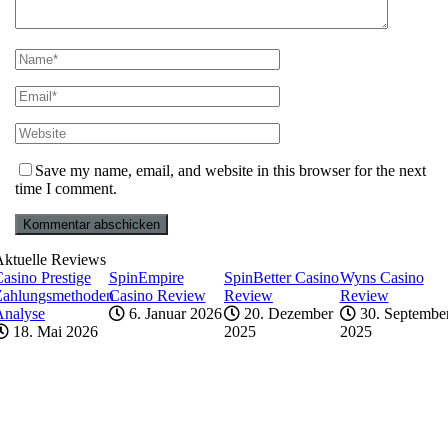
Save my name, email, and website in this browser for the next
time I comment.
Aktuelle Reviews
asino Prestige
SpinEmpire
SpinBetter Casino
Wyns Casino
Zahlungsmethoden
Casino Review
Review
Review
Analyse
6. Januar 2026
20. Dezember
30. Septembe
18. Mai 2026
2025
2025