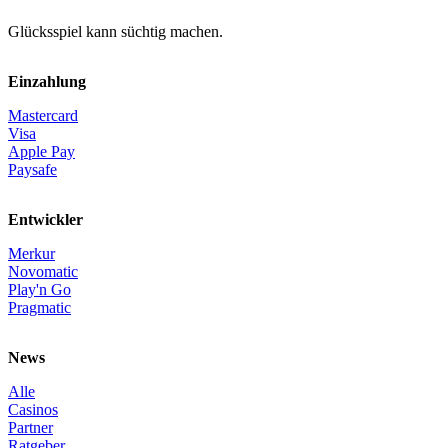
Glücksspiel kann süchtig machen.
Einzahlung
Mastercard
Visa
Apple Pay
Paysafe
Entwickler
Merkur
Novomatic
Play'n Go
Pragmatic
News
Alle
Casinos
Partner
Ratgeber