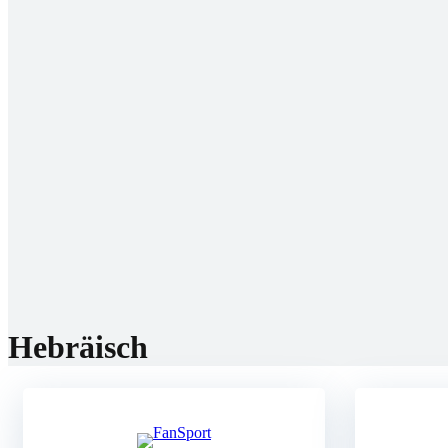
Wäh
Entw
Hebräisch