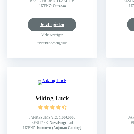
BESITZER:
JER-TEAM N.V.
BESIT
LIZENZ:
Curacao
LI
Jetzt spielen
Mehr Anzeigen
*Neukundenangebot
Viking Luck
JAHRESUMSATZ:
1.000.000€
JA
BESITZER:
NovaForge Ltd
B
LIZENZ:
Komoren (Anjouan Gaming)