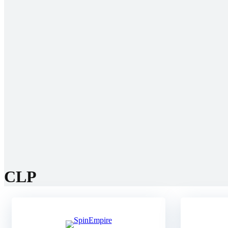
Wäh
Entw
CLP