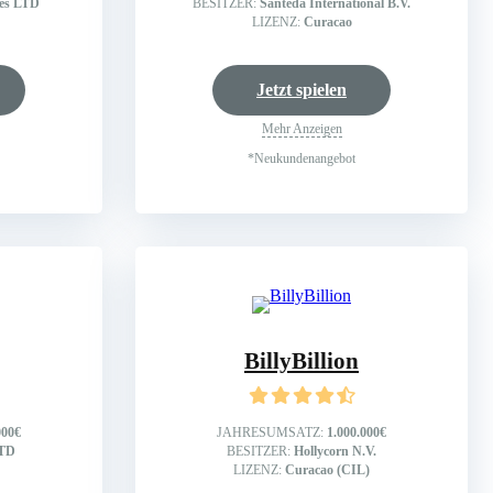
ses LTD
BESITZER:
Santeda International B.V.
LIZENZ:
Curacao
Jetzt spielen
Mehr Anzeigen
*Neukundenangebot
BillyBillion
000€
JAHRESUMSATZ:
1.000.000€
LTD
BESITZER:
Hollycorn N.V.
LIZENZ:
Curacao (CIL)