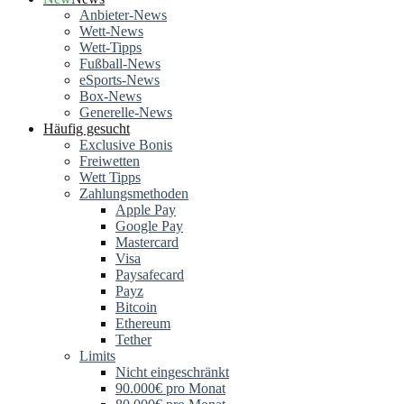
Anbieter-News
Wett-News
Wett-Tipps
Fußball-News
eSports-News
Box-News
Generelle-News
Häufig gesucht
Exclusive Bonis
Freiwetten
Wett Tipps
Zahlungsmethoden
Apple Pay
Google Pay
Mastercard
Visa
Paysafecard
Payz
Bitcoin
Ethereum
Tether
Limits
Nicht eingeschränkt
90.000€ pro Monat