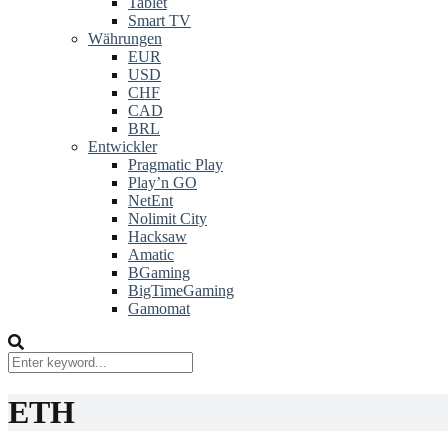
Tablet
Smart TV
Währungen
EUR
USD
CHF
CAD
BRL
Entwickler
Pragmatic Play
Play’n GO
NetEnt
Nolimit City
Hacksaw
Amatic
BGaming
BigTimeGaming
Gamomat
ETH