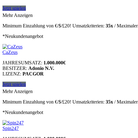
Jetzt spielen
Mehr Anzeigen
Minimum Einzahlung von €/$/£20! Umsatzkriterien:
35x
/ Maximaler
*Neukundenangebot
CaZeus
JAHRESUMSATZ:
1.000.000€
BESITZER:
Adonio N.V.
LIZENZ:
PACGOR
Jetzt spielen
Mehr Anzeigen
Minimum Einzahlung von €/$/£20! Umsatzkriterien:
35x
/ Maximaler
*Neukundenangebot
Spin247