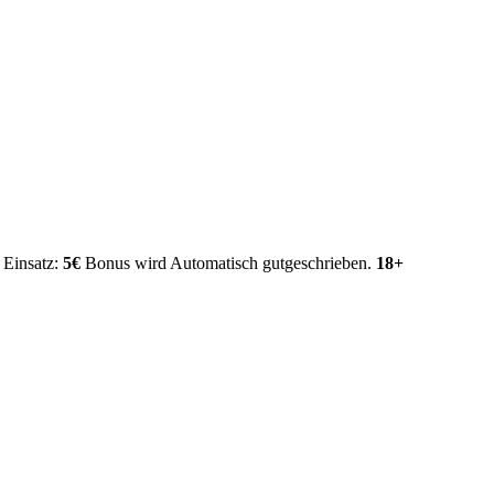
 Einsatz:
5€
Bonus wird Automatisch gutgeschrieben.
18+