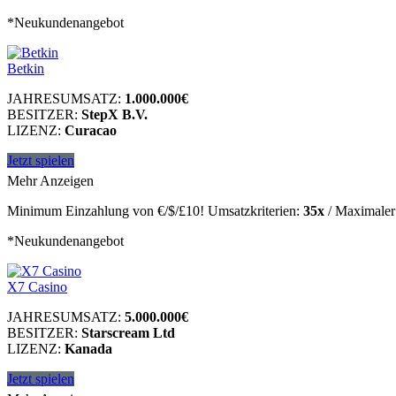
*Neukundenangebot
Betkin
JAHRESUMSATZ:
1.000.000€
BESITZER:
StepX B.V.
LIZENZ:
Curacao
Jetzt spielen
Mehr Anzeigen
Minimum Einzahlung von €/$/£10! Umsatzkriterien:
35x
/ Maximaler
*Neukundenangebot
X7 Casino
JAHRESUMSATZ:
5.000.000€
BESITZER:
Starscream Ltd
LIZENZ:
Kanada
Jetzt spielen