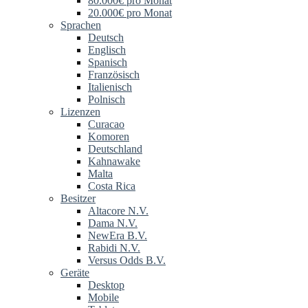
80.000€ pro Monat
20.000€ pro Monat
Sprachen
Deutsch
Englisch
Spanisch
Französisch
Italienisch
Polnisch
Lizenzen
Curacao
Komoren
Deutschland
Kahnawake
Malta
Costa Rica
Besitzer
Altacore N.V.
Dama N.V.
NewEra B.V.
Rabidi N.V.
Versus Odds B.V.
Geräte
Desktop
Mobile