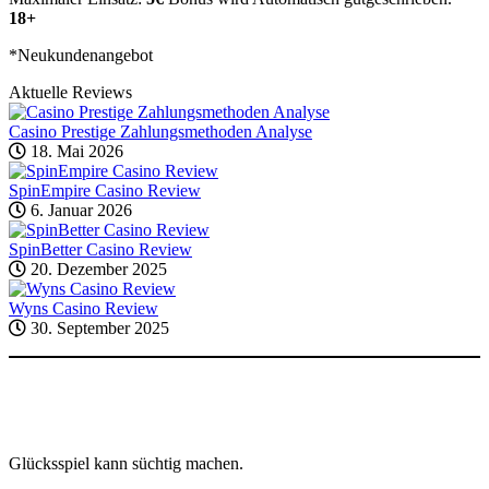
18+
*Neukundenangebot
Aktuelle Reviews
Casino Prestige Zahlungsmethoden Analyse
18. Mai 2026
SpinEmpire Casino Review
6. Januar 2026
SpinBetter Casino Review
20. Dezember 2025
Wyns Casino Review
30. September 2025
Glücksspiel kann süchtig machen.