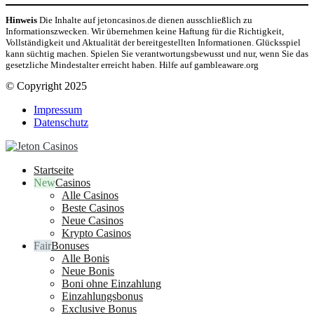
Hinweis
Die Inhalte auf jetoncasinos.de dienen ausschließlich zu
Informationszwecken. Wir übernehmen keine Haftung für die Richtigkeit,
Vollständigkeit und Aktualität der bereitgestellten Informationen. Glücksspiel
kann süchtig machen. Spielen Sie verantwortungsbewusst und nur, wenn Sie das
gesetzliche Mindestalter erreicht haben. Hilfe auf gambleaware.org
© Copyright 2025
Impressum
Datenschutz
Startseite
Casinos
Alle Casinos
Beste Casinos
Neue Casinos
Krypto Casinos
Bonuses
Alle Bonis
Neue Bonis
Boni ohne Einzahlung
Einzahlungsbonus
Exclusive Bonus