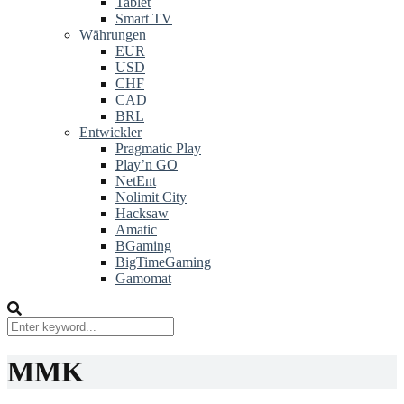
Tablet
Smart TV
Währungen
EUR
USD
CHF
CAD
BRL
Entwickler
Pragmatic Play
Play’n GO
NetEnt
Nolimit City
Hacksaw
Amatic
BGaming
BigTimeGaming
Gamomat
MMK