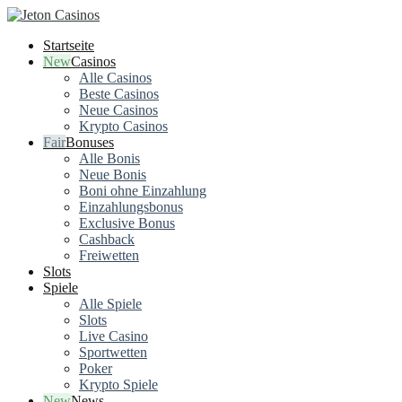
Startseite
Casinos
Alle Casinos
Beste Casinos
Neue Casinos
Krypto Casinos
Bonuses
Alle Bonis
Neue Bonis
Boni ohne Einzahlung
Einzahlungsbonus
Exclusive Bonus
Cashback
Freiwetten
Slots
Spiele
Alle Spiele
Slots
Live Casino
Sportwetten
Poker
Krypto Spiele
News