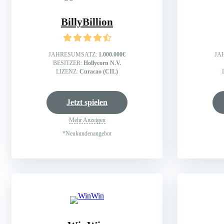
BillyBillion
JAHRESUMSATZ:
1.000.000€
JA
BESITZER:
Hollycorn N.V.
LIZENZ:
Curacao (CIL)
Jetzt spielen
Mehr Anzeigen
*Neukundenangebot