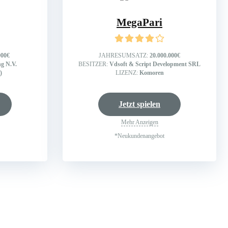
MegaPari
000€
JAHRESUMSATZ:
20.000.000€
ng N.V.
BESITZER:
Vdsoft & Script Development SRL
)
LIZENZ:
Komoren
Jetzt spielen
Mehr Anzeigen
*Neukundenangebot