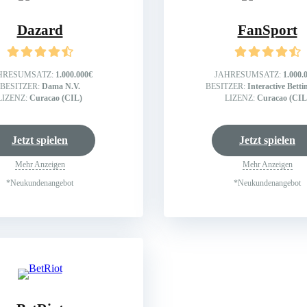
Dazard
FanSport
HRESUMSATZ:
1.000.000€
JAHRESUMSATZ:
1.000.
BESITZER:
Dama N.V.
BESITZER:
Interactive Betti
LIZENZ:
Curacao (CIL)
LIZENZ:
Curacao (CIL
Jetzt spielen
Jetzt spielen
Mehr Anzeigen
Mehr Anzeigen
*Neukundenangebot
*Neukundenangebot