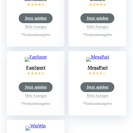
Jetzt spielen
Jetzt spielen
Mehr Anzeigen
Mehr Anzeigen
*Neukundenangebot
*Neukundenangebot
FanSport
MegaPari
Jetzt spielen
Jetzt spielen
Mehr Anzeigen
Mehr Anzeigen
*Neukundenangebot
*Neukundenangebot